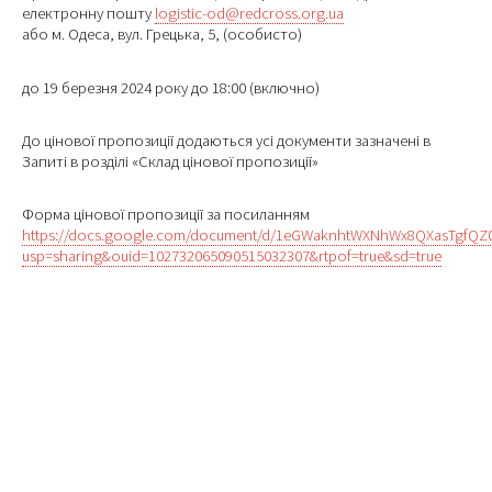
електронну пошту
logistic-od@redcross.org.ua
або м. Одеса, вул. Грецька, 5, (особисто)
до 19 березня 2024 року до 18:00 (включно)
До цінової пропозиції додаються усі документи зазначені в
Запиті в розділі «Склад цінової пропозиції»
Форма цінової пропозиції за посиланням
https://docs.google.com/document/d/1eGWaknhtWXNhWx8QXasTgfQZ0
usp=sharing&ouid=102732065090515032307&rtpof=true&sd=true