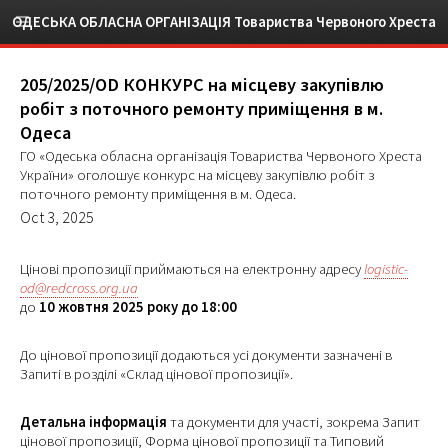
ОДЕСЬКА ОБЛАСНА ОРГАНІЗАЦІЯ Товариства Червоного Хреста
України
205/2025/OD КОНКУРС на місцеву закупівлю
робіт з поточного ремонту приміщення в м.
Одеса
ГО «Одеська обласна організація Товариства Червоного Хреста
України» оголошує конкурс на місцеву закупівлю робіт з
поточного ремонту приміщення в м. Одеса.
Oct 3, 2025
Цінові пропозиції приймаються на електронну адресу
logistic-
od@redcross.org.ua
до
10 жовтня 2025 року до 18:00
До цінової пропозиції додаються усі документи зазначені в
Запиті в розділі «Склад цінової пропозиції».
Детальна інформація
та документи для участі, зокрема Запит
цінової пропозиції, Форма цінової пропозиції та Типовий