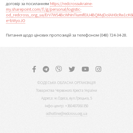
договір за посиланням
https://redcrossukraine-
my.sharepoint.com/:f:/g/personal/logistic-
od_redcross_org_ua/ErV7WS4BcWhInTiumIfEiU4BQMvjDolAH0cRw1cK
e=bWyoJO
Питання щодо цінових пропозицій за телефоном (048) 724-34-28.
©ОДЕСЬКА ОБЛАСНА ОРГАНІЗАЦІЯ
Товариства Червоного Хреста України
Адреса: м.Одеса, вул.Грецька, 5
Інфо-центр: +380487080350
odhotline@redcross.org.ua