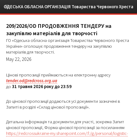
ОДЕСЬКА ОБЛАСНА ОРГАНІЗАЦІЯ Товариства Червоного Хреста
України
209/2026/OD ПРОДОВЖЕННЯ ТЕНДЕРУ на
закупівлю матеріалів для творчості
ГО «Одеська обласна організація Товариства Червоного Хреста
України» оголошує продовження тендеру на закупівлю
матеріалів для творчості.
May 22, 2026
Цінові пропозиції приймаються на електронну адресу
tender.od@redcross.org.ua
до
31 травня 2026 року до 23:59
До цінової пропозиції додаються усі документи зазначені в
Запиті в розділі «Склад цінової пропозиції».
Детальна інформація та документи для участі, зокрема Запит
цінової пропозиції, Форма цінової пропозиції за посиланням
https://redcrossukraine-my.sharepoint.com/:f:/g/personal/logistic-