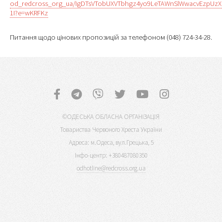
od_redcross_org_ua/IgDTsVTobUXVTbhgz4yo9LeTAWnSlWwacvEzpUzX
1I?e=wKRFKz
Питання щодо цінових пропозицій за телефоном (048) 724-34-28.
©ОДЕСЬКА ОБЛАСНА ОРГАНІЗАЦІЯ
Товариства Червоного Хреста України
Адреса: м.Одеса, вул.Грецька, 5
Інфо-центр: +380487080350
odhotline@redcross.org.ua