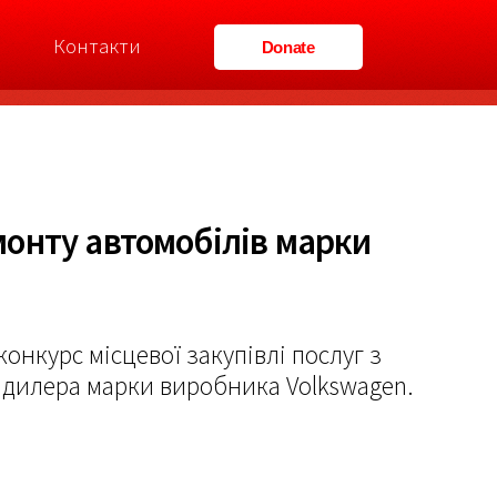
м
Контакти
Donate
монту автомобілів марки
онкурс місцевої закупівлі послуг з
о дилера марки виробника Volkswagen.