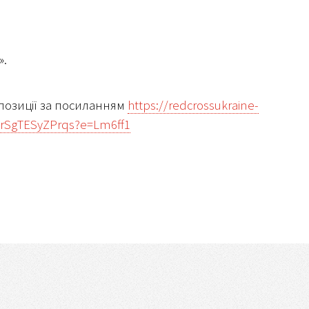
».
опозиції за посиланням
https://redcrossukraine-
jrSgTESyZPrqs?e=Lm6ff1