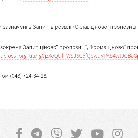
 зазначені в Запиті в розділі «Склад цінової пропозиції
, зокрема Запит цінової пропозиції, Форма цінової пр
d_redcross_org_ua/IgCjzXoQUfTWSJ6G5fQowuVPAS4wtJCBaG
м (048) 724-34-28.