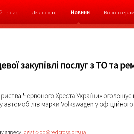
йте нас
Діяльність
Новини
Волонтера
вої закупівлі послуг з ТО та ре
риства Червоного Хреста України» оголошує к
у автомобілів марки Volkswagen у офіційног
ну адресу
logistic-od@redcross.org.ua